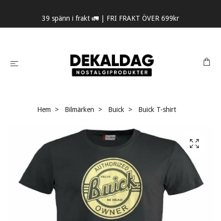
39 spänn i frakt 🚛 | FRI FRAKT ÖVER 699kr
Hem
Bilmärken
Buick
Buick T-shirt