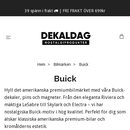
39 spänn i frakt 🚛 | FRI FRAKT ÖVER 699kr
Hem
Bilmärken
Buick
Buick
Hyll det amerikanska premiumbilmärket med våra Buick-
dekaler, pins och magneter. Från den eleganta Riviera och
mäktiga LeSabre till Skylark och Electra – vi har
nostalgiska Buick-motiv i hög kvalitet. Perfekt för dig som
älskar klassiska amerikanska premium-bilar och
kromålderns estetik.