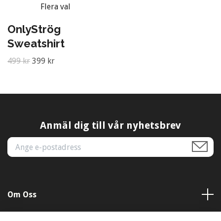
Flera val
OnlyStrög
Sweatshirt
499 kr
399 kr
Anmäl dig till vår nyhetsbrev
Om Oss