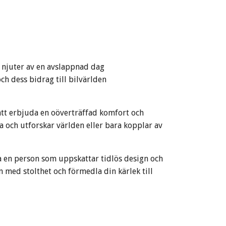
ra njuter av en avslappnad dag
ch dess bidrag till bilvärlden
att erbjuda en oöverträffad komfort och
na och utforskar världen eller bara kopplar av
ra en person som uppskattar tidlös design och
n med stolthet och förmedla din kärlek till