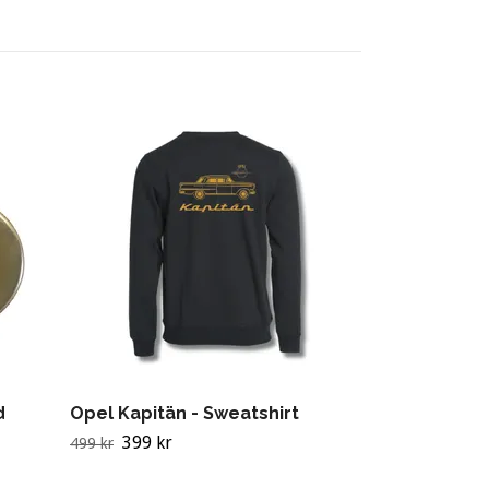
Opel Kapitän
399 kr
499 kr
d
Opel Kapitän - Sweatshirt
399 kr
499 kr