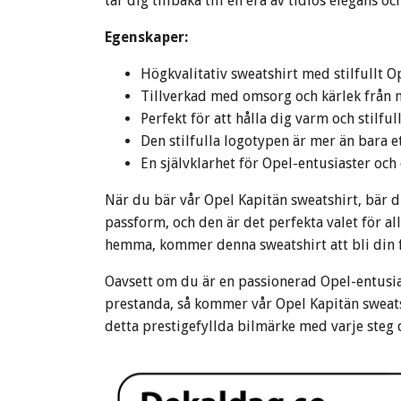
tar dig tillbaka till en era av tidlös elegans oc
Egenskaper:
Högkvalitativ sweatshirt med stilfullt 
Tillverkad med omsorg och kärlek från 
Perfekt för att hålla dig varm och stilf
Den stilfulla logotypen är mer än bara et
En självklarhet för Opel-entusiaster och
När du bär vår Opel Kapitän sweatshirt, bär d
passform, och den är det perfekta valet för al
hemma, kommer denna sweatshirt att bli din f
Oavsett om du är en passionerad Opel-entusias
prestanda, så kommer vår Opel Kapitän sweatsh
detta prestigefyllda bilmärke med varje steg 