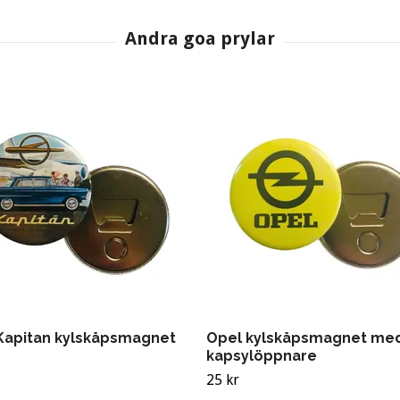
Kapitan kylskåpsmagnet
Opel kylskåpsmagnet me
kapsylöppnare
25 kr