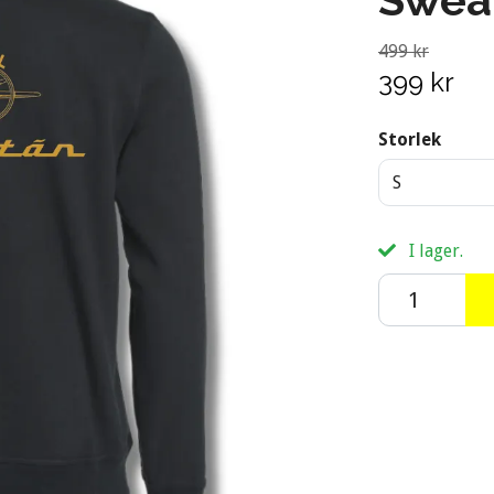
499 kr
399 kr
Storlek
S
I lager.