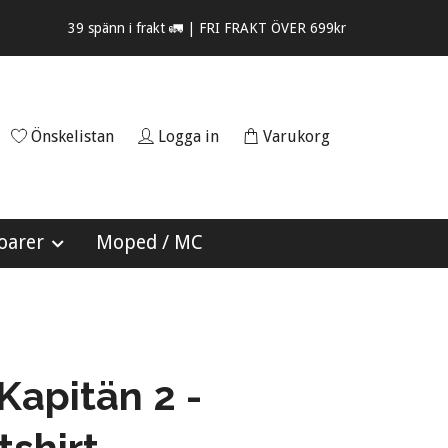
39 spänn i frakt 🚛 | FRI FRAKT ÖVER 699kr
Önskelistan
Logga in
Varukorg
oarer
Moped / MC
Kapitän 2 -
shirt