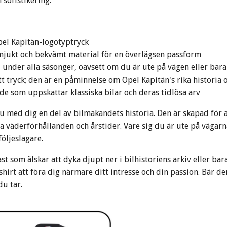
h sofistikering.
Opel Kapitän-logotyptryck
mjukt och bekvämt material för en överlägsen passform
ull under alla säsonger, oavsett om du är ute på vägen eller ba
t tryck; den är en påminnelse om Opel Kapitän's rika historia o
 de som uppskattar klassiska bilar och deras tidlösa arv
u med dig en del av bilmakandets historia. Den är skapad för 
la väderförhållanden och årstider. Vare sig du är ute på vägar
öljeslagare.
t som älskar att dyka djupt ner i bilhistoriens arkiv eller ba
irt att föra dig närmare ditt intresse och din passion. Bär de
du tar.