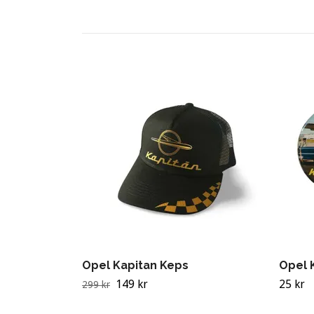
Opel Kapitan Keps
Opel 
149 kr
25 kr
299 kr