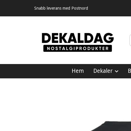
Snabb leverans med Postnord
Hem
Dekaler
B