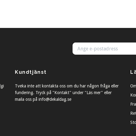
Kundtjänst
L
lgi
Tveka inte att kontakta oss om du har någon fråga eller
Om
fundering. Tryck på "Kontakt" under "Läs mer" eller
Ko
maila oss på
info@dekaldag.se
Fra
Re
St