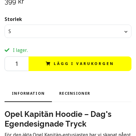
399 kr
Storlek
S
I lager.
LÄGG I VARUKORGEN
INFORMATION
RECENSIONER
Opel Kapitän Hoodie – Dag's
Egendesignade Tryck
För den äkta Opel Kapitän-entusiasten har vi skapat något