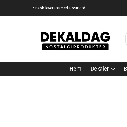
Snabb leverans med Postnord
Hem
Dekaler
B