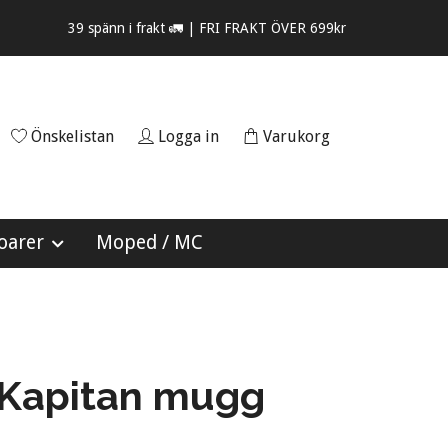
39 spänn i frakt 🚛 | FRI FRAKT ÖVER 699kr
Önskelistan
Logga in
Varukorg
oarer
Moped / MC
 Kapitan mugg