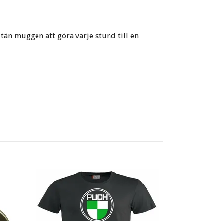
än muggen att göra varje stund till en
Chevrolet I
149 kr
199 kr