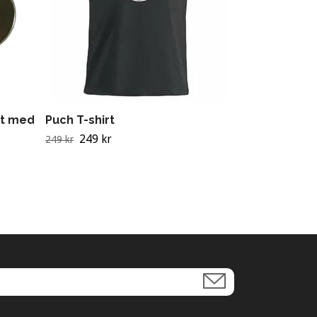
et med
Puch T-shirt
249 kr
249 kr