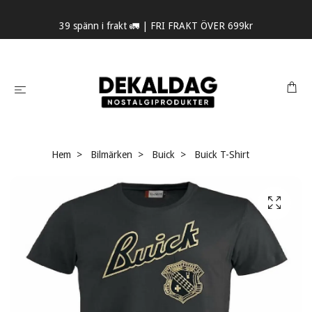
39 spänn i frakt 🚛 | FRI FRAKT ÖVER 699kr
Hem
Bilmärken
Buick
Buick T-Shirt