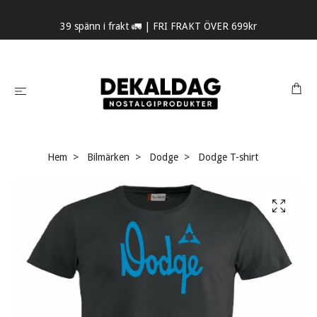
39 spänn i frakt 🚛 | FRI FRAKT ÖVER 699kr
Hem
Bilmärken
Dodge
Dodge T-shirt