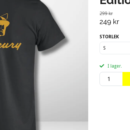
299 kr
249 kr
STORLEK
S
I lager.