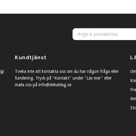
Kundtjänst
L
lgi
Tveka inte att kontakta oss om du har någon fråga eller
Om
fundering. Tryck på "Kontakt" under "Läs mer" eller
Ko
maila oss på
info@dekaldag.se
Fra
Re
St