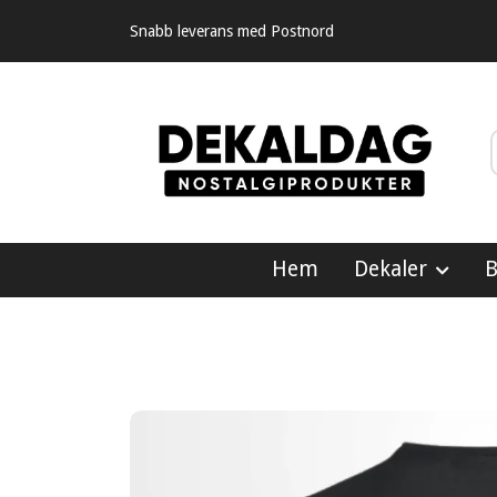
Snabb leverans med Postnord
Hem
Dekaler
B