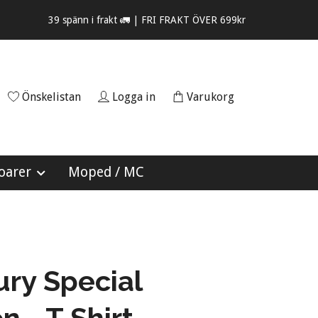
39 spänn i frakt 🚛 | FRI FRAKT ÖVER 699kr
Önskelistan
Logga in
Varukorg
oarer
Moped / MC
ry Special
n - T Shirt