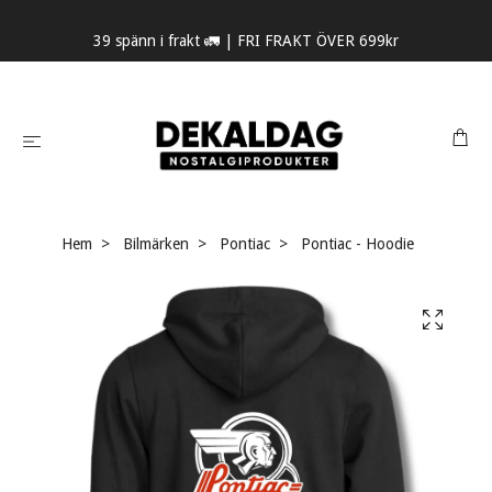
39 spänn i frakt 🚛 | FRI FRAKT ÖVER 699kr
Hem
Bilmärken
Pontiac
Pontiac - Hoodie