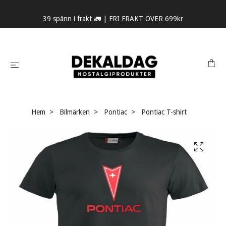
39 spänn i frakt 🚛 | FRI FRAKT ÖVER 699kr
Hem
Bilmärken
Pontiac
Pontiac T-shirt