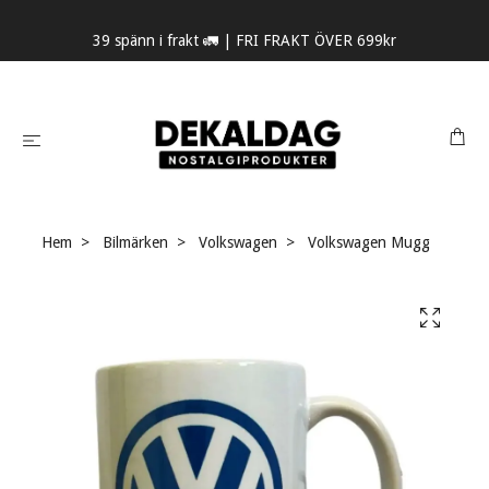
39 spänn i frakt 🚛 | FRI FRAKT ÖVER 699kr
Hem
Bilmärken
Volkswagen
Volkswagen Mugg