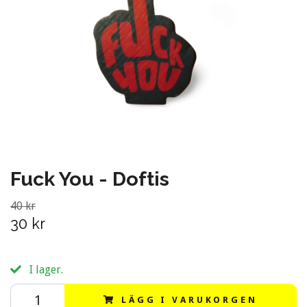
Fuck You - Doftis
40 kr
30 kr
I lager.
LÄGG I VARUKORGEN