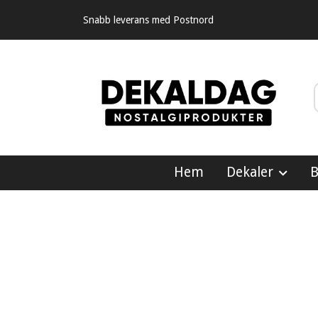
Snabb leverans med Postnord
Hem
Dekaler
B