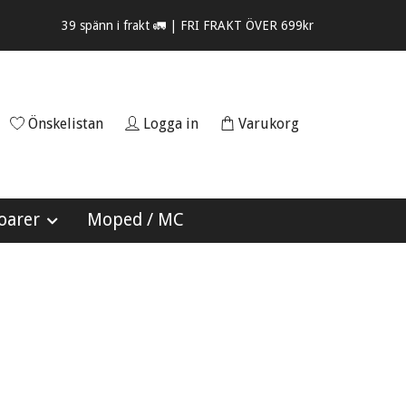
39 spänn i frakt 🚛 | FRI FRAKT ÖVER 699kr
Önskelistan
Logga in
Varukorg
oarer
Moped / MC