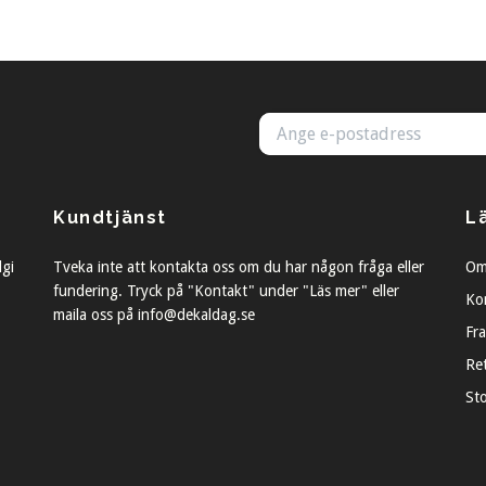
Kundtjänst
L
lgi
Tveka inte att kontakta oss om du har någon fråga eller
Om
fundering. Tryck på "Kontakt" under "Läs mer" eller
Ko
maila oss på
info@dekaldag.se
Fra
Re
St