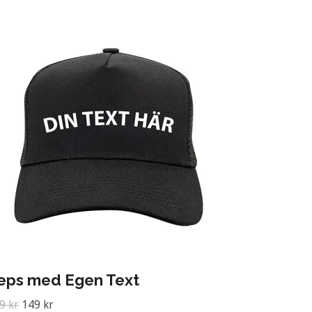
eps med Egen Text
9 kr
149 kr