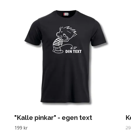
"Kalle pinkar" - egen text
K
199 kr
29