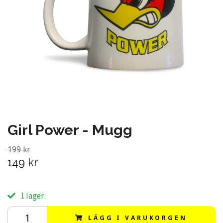
Girl Power - Mugg
199 kr
149 kr
I lager.
LÄGG I VARUKORGEN