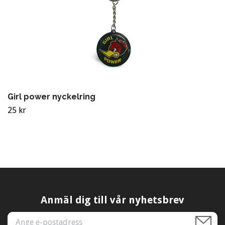
Girl power nyckelring
25 kr
Anmäl dig till vår nyhetsbrev