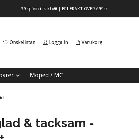
39 spänn i frakt 🚛 | FRI FRAKT ÖVER 699kr
Önskelistan
Logga in
Varukorg
oarer
Moped / MC
irt
glad & tacksam -
t