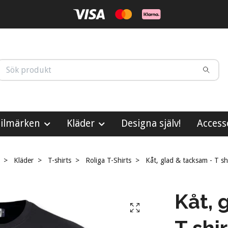
ilmärken
Kläder
Designa själv!
Access
Kläder
T-shirts
Roliga T-Shirts
Kåt, glad & tacksam - T sh
Kåt, 
T shir