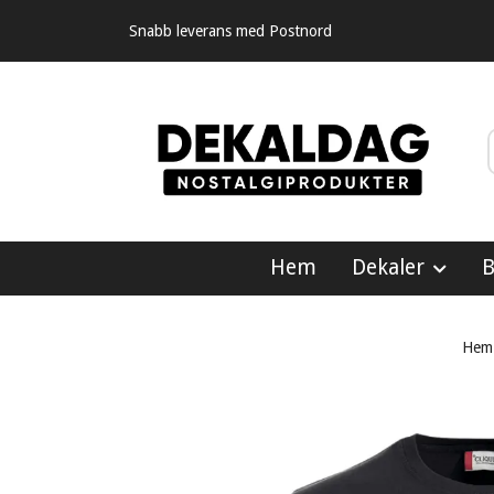
Snabb leverans med Postnord
Hem
Dekaler
B
Hem