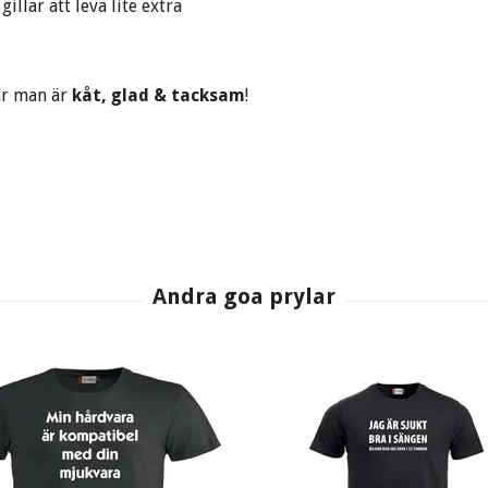
illar att leva lite extra
när man är
kåt, glad & tacksam
!