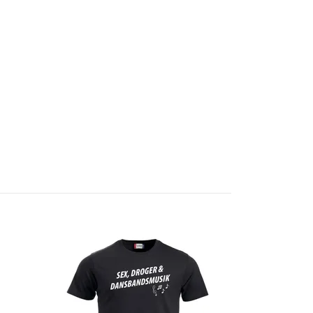
Bullshit T-sh
199 kr