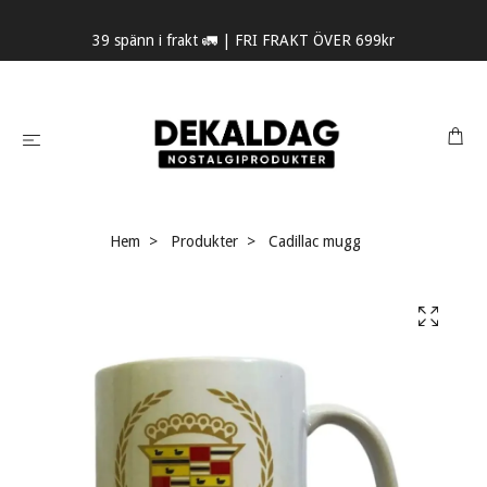
39 spänn i frakt 🚛 | FRI FRAKT ÖVER 699kr
Hem
Produkter
Cadillac mugg