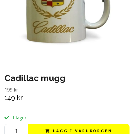
Cadillac mugg
199 kr
149 kr
I lager.
LÄGG I VARUKORGEN