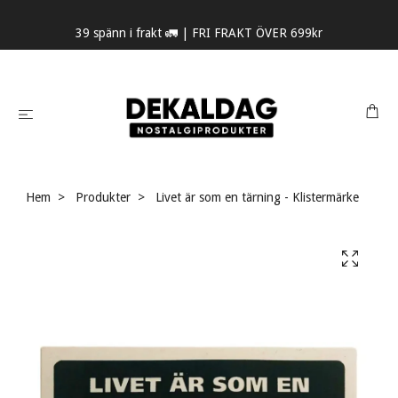
39 spänn i frakt 🚛 | FRI FRAKT ÖVER 699kr
Hem
Produkter
Livet är som en tärning - Klistermärke