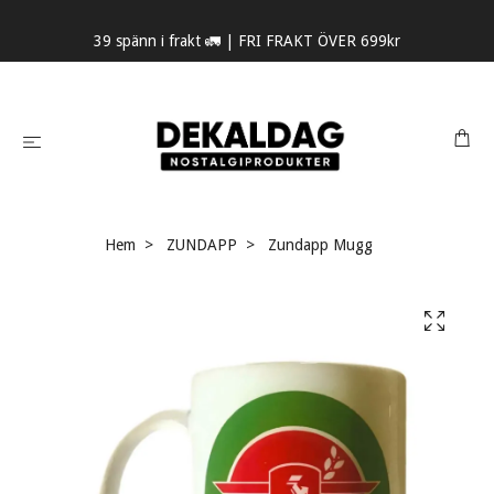
39 spänn i frakt 🚛 | FRI FRAKT ÖVER 699kr
Hem
ZUNDAPP
Zundapp Mugg