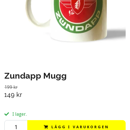
Zundapp Mugg
199 kr
149 kr
I lager.
LÄGG I VARUKORGEN