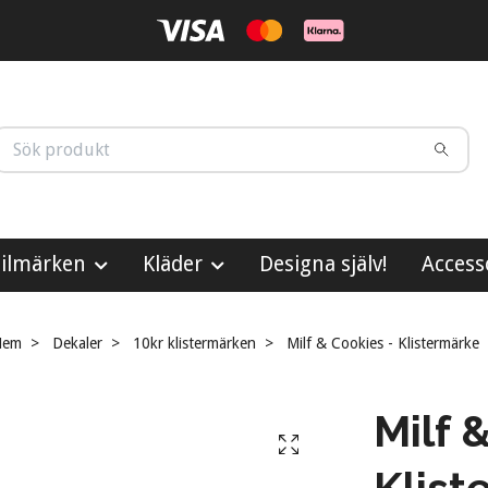
ilmärken
Kläder
Designa själv!
Access
Hem
Dekaler
10kr klistermärken
Milf & Cookies - Klistermärke
Milf 
Klist