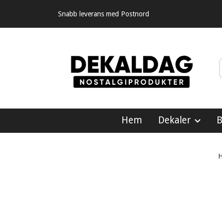
Snabb leverans med Postnord
Hem
Dekaler
B