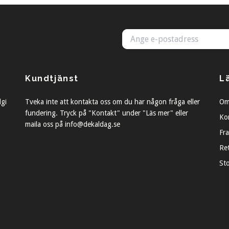
Kundtjänst
L
lgi
Tveka inte att kontakta oss om du har någon fråga eller
Om
fundering. Tryck på "Kontakt" under "Läs mer" eller
Ko
maila oss på
info@dekaldag.se
Fra
Re
St