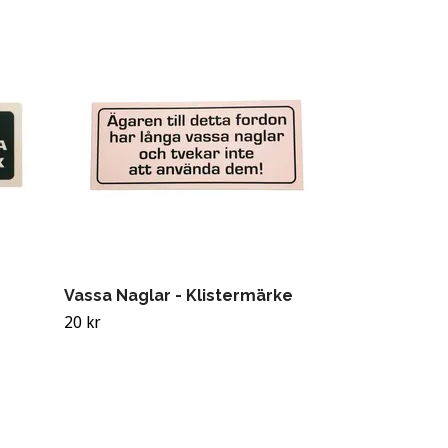
Avundsjuka 
Klistermärk
10 kr
Vassa Naglar - Klistermärke
20 kr