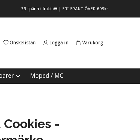
39 spänn i frakt 🚛 | FRI FRAKT ÖVER 699kr
Önskelistan
Logga in
Varukorg
oarer
Moped / MC
& Cookies -
ermärke