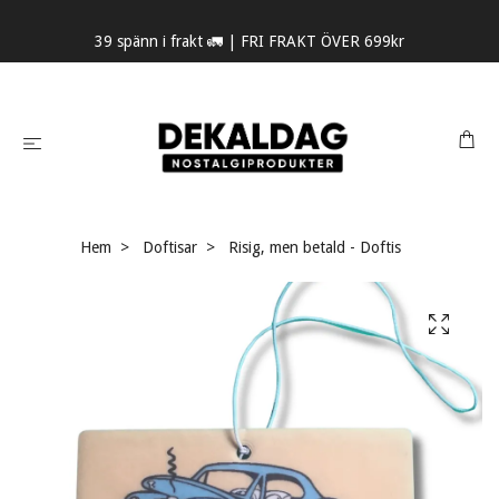
39 spänn i frakt 🚛 | FRI FRAKT ÖVER 699kr
Hem
Doftisar
Risig, men betald - Doftis