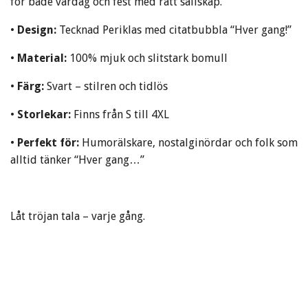
för både vardag och fest med rätt sällskap.
•
Design:
Tecknad Periklas med citatbubbla “Hver gang!”
•
Material:
100% mjuk och slitstark bomull
•
Färg:
Svart – stilren och tidlös
•
Storlekar:
Finns från S till 4XL
•
Perfekt för:
Humorälskare, nostalginördar och folk som
alltid tänker “Hver gang…”
Låt tröjan tala – varje gång.