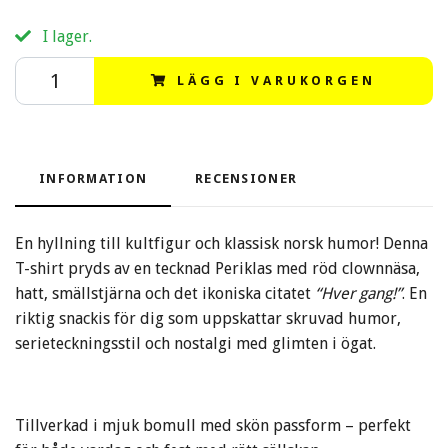
I lager.
LÄGG I VARUKORGEN
INFORMATION
RECENSIONER
En hyllning till kultfigur och klassisk norsk humor! Denna
T-shirt pryds av en tecknad Periklas med röd clownnäsa,
hatt, smällstjärna och det ikoniska citatet
“Hver gang!”
. En
riktig snackis för dig som uppskattar skruvad humor,
serieteckningsstil och nostalgi med glimten i ögat.
Tillverkad i mjuk bomull med skön passform – perfekt