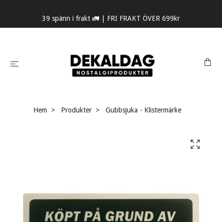
39 spänn i frakt 🚛 | FRI FRAKT ÖVER 699kr
Hem
Produkter
Gubbsjuka - Klistermärke