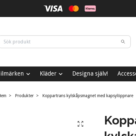
ilmärken
Kläder
Designa själv!
Access
Hem
Produkter
Koppartrans kylskåpsmagnet med kapsylöppnare
Kopp
kyls