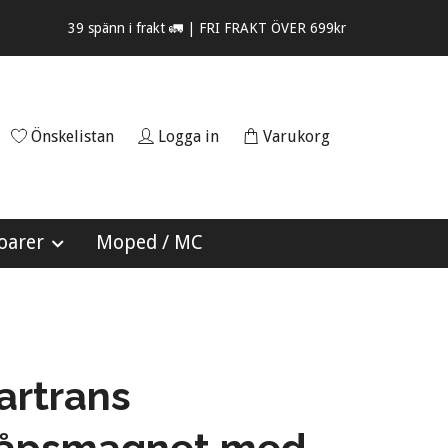
39 spänn i frakt 🚛 | FRI FRAKT ÖVER 699kr
Önskelistan
Logga in
Varukorg
oarer
Moped / MC
artrans
kåpsmagnet med