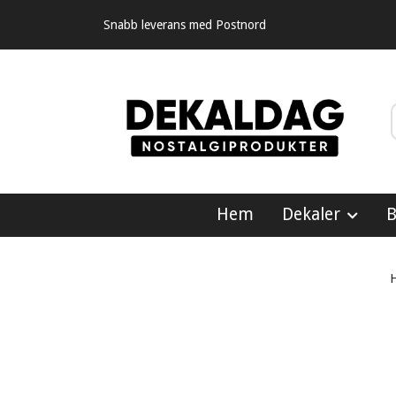
Snabb leverans med Postnord
Hem
Dekaler
B