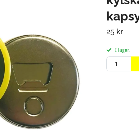
kaps
25 kr
I lager.