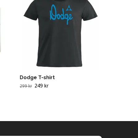
"No fuck, No
149 kr
199 kr
Dodge T-shirt
249 kr
299 kr