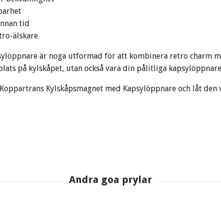
lbarhet
annan tid
etro-älskare
löppnare är noga utformad för att kombinera retro charm m
lats på kylskåpet, utan också vara din pålitliga kapsylöppnare n
r Koppartrans Kylskåpsmagnet med Kapsylöppnare och låt den va