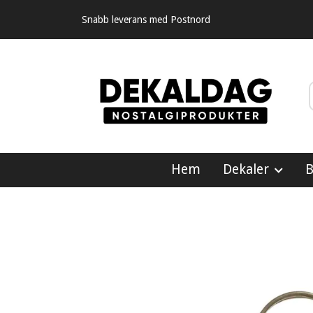
Snabb leverans med Postnord
Hem
Dekaler
B