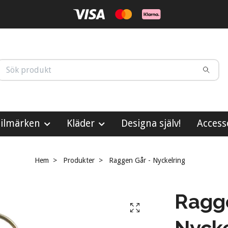
ilmärken
Kläder
Designa själv!
Access
Hem
Produkter
Raggen Går - Nyckelring
Ragge
Nycke