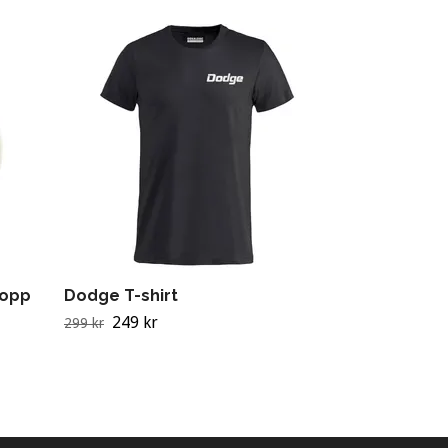
Oldsmobile 
20 kr
kopp
Dodge T-shirt
249 kr
299 kr