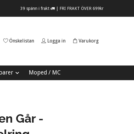
39 spänn i frakt 🚛 | FRI FRAKT ÖVER 699kr
Önskelistan
Logga in
Varukorg
oarer
Moped / MC
n Går -
lring