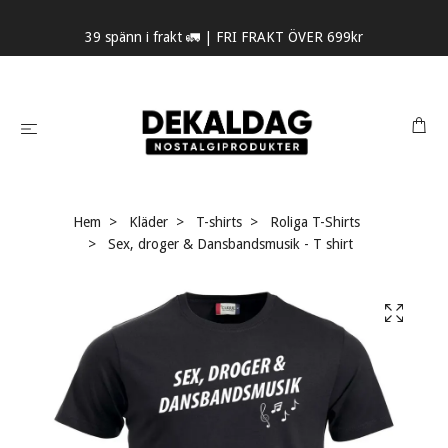
39 spänn i frakt 🚛 | FRI FRAKT ÖVER 699kr
Hem
Kläder
T-shirts
Roliga T-Shirts
Sex, droger & Dansbandsmusik - T shirt