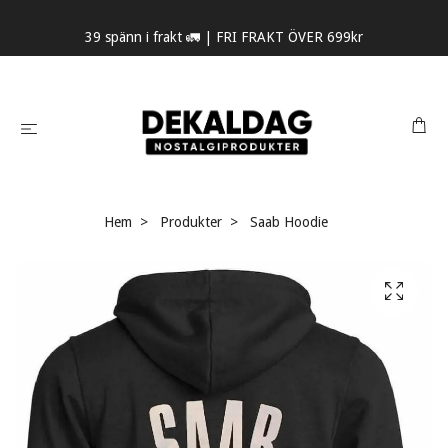
39 spänn i frakt 🚛 | FRI FRAKT ÖVER 699kr
Hem
Produkter
Saab Hoodie